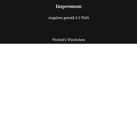
Impressum
Angaben gemäß § 5 TMG
Wrobel’s Würstchen
Rahlstedter Bahnhofstraße
22143 Hamburg
Kontakt:
Telefon: 01775969013
E-Mail: thommys.currywurst@gmail.com
Verantwortlich für den Inhalt nach § 55 Abs. 2 RStV:
Thomas Petrov
ic